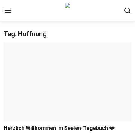
Tag: Hoffnung
Hilfe in der Krise
Login
Registrieren
Home
Persönliches Wohlbefinden
Gesellschaft & psychische Gesundheit
Downloads
Herzlich Willkommen im Seelen-Tagebuch ❤️
Teile deine Erfahrungen mit