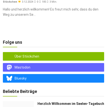
Stöckchen
3.12.2024
0
185
3 Min.
psychischen Erkrankungen.
Hallo und herzlich willkommen! Es freut mich sehr, dass du den
Weg zu unserem Se...
Mehr erfahren
Handmade mit
von Stöckchen
Folge uns
Über Stöckchen
Mastodon
Bluesky
Beliebte Beiträge
Herzlich Willkommen im Seelen-Tagebuch