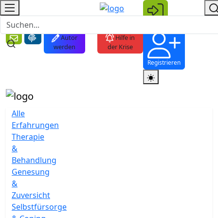
Login
Autor
Hilfe in
werden
der Krise
Registrieren
Alle
Erfahrungen
Therapie
&
Behandlung
Genesung
&
Zuversicht
Selbstfürsorge